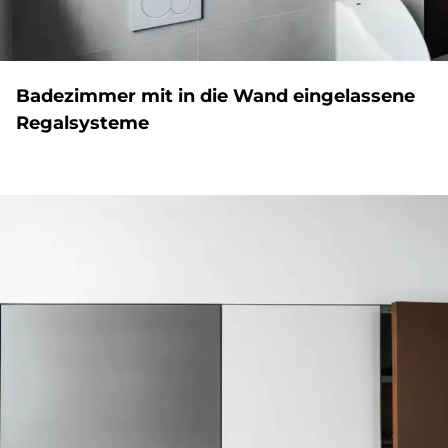
Ba­de­zim­mer mit in die Wand ein­ge­las­se­ne
Re­gal­sy­ste­me