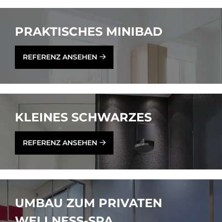
PRAK­TI­SCHES MI­NI­BAD
REFERENZ ANSEHEN
KLEI­NES SCHWAR­ZES
REFERENZ ANSEHEN
UM­BAU ZUM PRI­VA­TEN
WELL­NESS-SPA