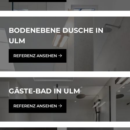
BO­DEN­EBE­NE DU­SCHE IN
ULM
REFERENZ ANSEHEN
GÄ­STE-BAD IN ULM
REFERENZ ANSEHEN