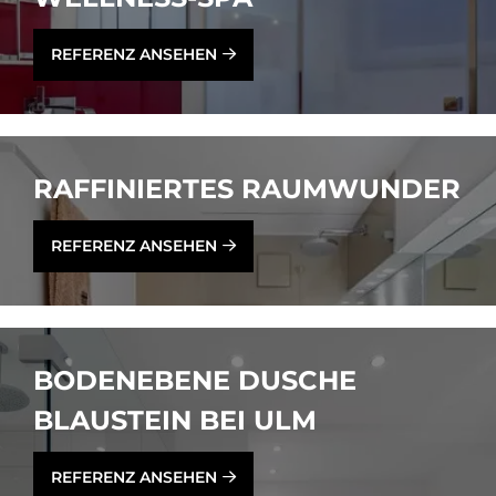
REFERENZ ANSEHEN
RAF­FI­NIER­TES RAUM­WUN­DER
REFERENZ ANSEHEN
BO­DEN­EBE­NE DU­SCHE
BLAU­STEIN BEI ULM
REFERENZ ANSEHEN