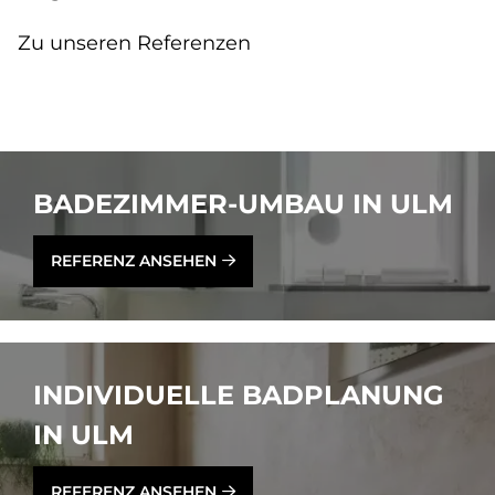
Zu unseren Referenzen
BA­DE­ZIM­MER-UM­BAU IN ULM
REFERENZ ANSEHEN
IN­DI­VI­DU­EL­LE BAD­PLA­NUNG
IN ULM
REFERENZ ANSEHEN