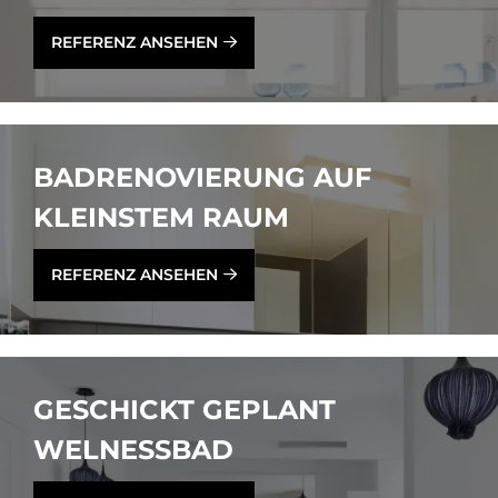
REFERENZ ANSEHEN
BAD­RE­NO­VIE­RUNG AUF
KLEIN­STEM RAUM
REFERENZ ANSEHEN
GE­SCHICKT GE­PLANT
WEL­NESS­BAD