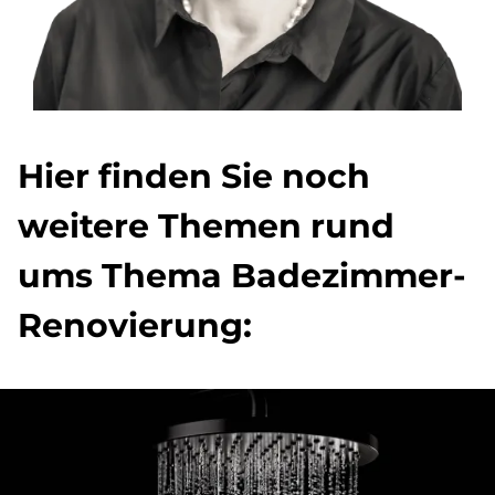
Hier fin­den Sie noch
wei­te­re The­men rund
ums The­ma Ba­de­zim­mer-
Re­no­vie­rung: