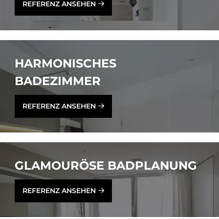
REFERENZ ANSEHEN
HAR­MO­NI­SCHES
BA­DE­ZIM­MER
REFERENZ ANSEHEN
GLA­MOU­RÖ­SE BAD­PLA­NUNG
REFERENZ ANSEHEN