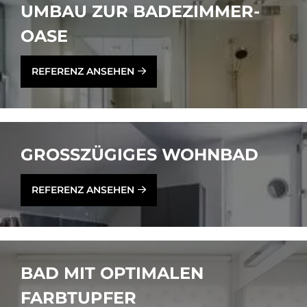
UM­BAU ZUR BA­DE­ZIM­MER-
OASE
REFERENZ ANSEHEN
GROSS­ZÜ­GI­GES WOHN­BAD
REFERENZ ANSEHEN
BAD MIT OP­TI­MA­LEN
FARB­TUP­FER