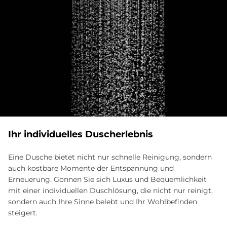
Ihr in­di­vi­du­el­les Du­sch­er­leb­nis
Eine Dusche bietet nicht nur schnelle Reinigung, sondern
auch kostbare Momente der Entspannung und
Erneuerung. Gönnen Sie sich Luxus und Bequemlichkeit
mit einer individuellen Duschlösung, die nicht nur reinigt,
sondern auch Ihre Sinne belebt und Ihr Wohlbefinden
steigert.