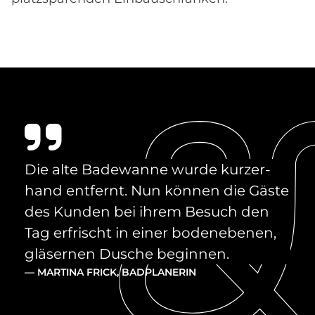
Die alte Ba­de­wan­ne wur­de kur­zer­
hand ent­fernt. Nun kön­nen die Gä­ste
des Kun­den bei ih­rem Be­such den
Tag er­fri­scht in ei­ner bo­den­ebe­nen,
glä­ser­nen Du­sche be­gin­nen.
— MAR­TI­NA FRICK, BAD­PLA­NE­RIN