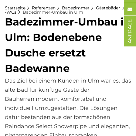
Startseite
Referenzen
Badezimmer
Gästebäder und
-WCs
Badezimmer-Umbau in Ulm
Ba­de­zim­mer-Um­bau in
ANFRAGE
Ulm: Bo­den­ebe­ne
Du­sche er­set­zt
Ba­de­wan­ne
Das Ziel bei einem Kunden in Ulm war es, das
alte Bad für künftige Gäste der
Bauherren modern, komfortabel und
individuell umzugestalten. Die Lösungen
dafür bestanden aus der formschönen
Raindance Select Showerpipe und eleganten,
platzsparenden Einbauschränken.