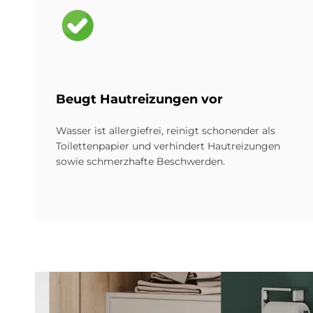
Bild
Beu­gt Haut­rei­zun­gen vor
Wasser ist allergiefrei, reinigt schonender als
Toiletten­papier und verhindert Haut­reizungen
sowie schmerz­hafte Beschwerden.