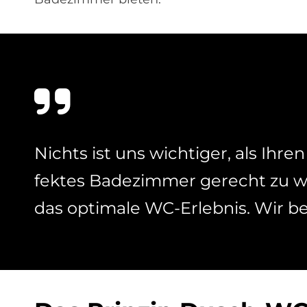
Nichts ist uns wich­ti­ger, als Ih­r
fek­tes Ba­de­zim­mer ge­recht zu 
das op­ti­ma­le WC-Er­leb­nis. Wir be