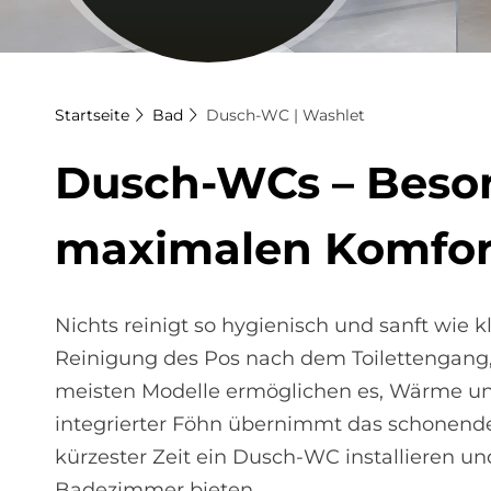
Startseite
Bad
Dusch-WC | Washlet
Dusch-WCs – Be­son­d
ma­xi­ma­len Kom­fo
Nichts reinigt so hygienisch und sanft wie k
Reinigung des Pos nach dem Toilettengang, 
meisten Modelle ermöglichen es, Wärme und
integrierter Föhn übernimmt das schonend
kürzester Zeit ein Dusch-WC installieren u
Badezimmer bieten.