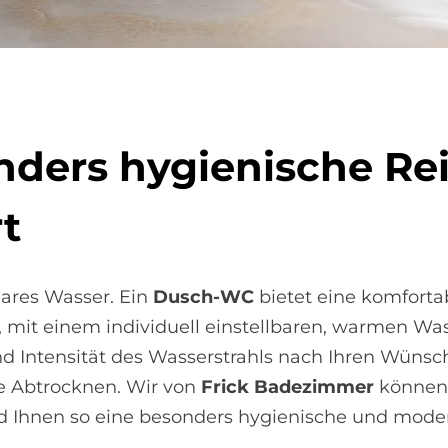
ers hy­gie­ni­sche Rei
rt
lares Wasser. Ein
Dusch-WC
bietet eine komforta
mit einem individuell einstellbaren, warmen Wass
 Intensität des Wasserstrahls nach Ihren Wünsc
e Abtrocknen. Wir von
Frick Badezimmer
können 
nd Ihnen so eine besonders hygienische und moder