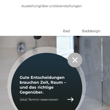
Ausstellung
Über uns
Veranstaltungen
Bad
Baddesign
Direkt
zum
Inhalt
Gute Ent­schei­dun­gen
brau­chen Zeit, Raum –
und das rich­ti­ge
Ge­gen­über.
Jetzt Termin reservieren