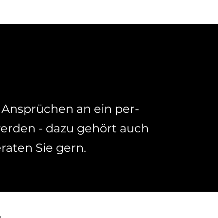
en An­sprü­chen an ein per­
wer­den - dazu ge­hört auch
­ra­ten Sie gern.