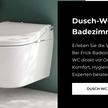
Dusch-WC 
Ba­de­zim
Erleben Sie die
Bei Frick Badez
WC direkt vor Or
Komfort, Hygien
Experten berate
DUSCH-WC 