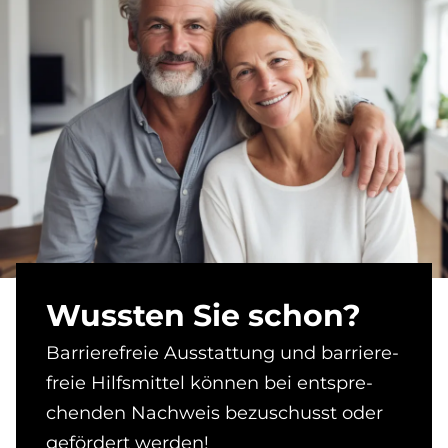
Wuss­ten Sie schon?
Bar­rie­re­freie Aus­stat­tung und bar­rie­re­
freie Hilfs­mit­tel kön­nen bei ent­spre­
chen­den Nach­weis be­zu­schusst oder
ge­för­dert wer­den!