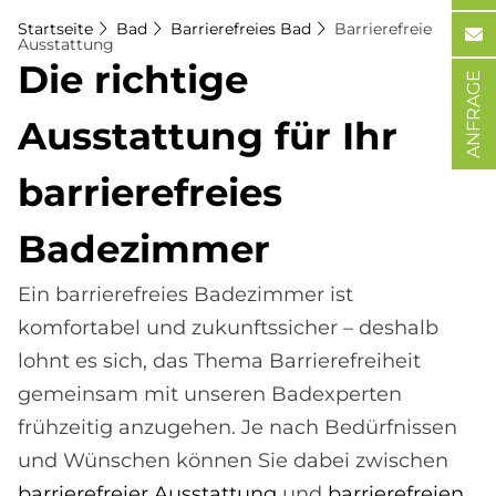
Startseite
Bad
Barrierefreies Bad
Barrierefreie
Ausstattung
Die rich­ti­ge
ANFRAGE
Aus­stat­tung für Ihr
bar­rie­re­frei­es
Ba­de­zim­mer
Ein barrierefreies Badezimmer ist
komfortabel und zukunftssicher – deshalb
lohnt es sich, das Thema Barrierefreiheit
gemeinsam mit unseren Badexperten
frühzeitig anzugehen. Je nach Bedürfnissen
und Wünschen können Sie dabei zwischen
barrierefreier Ausstattung
und
barrierefreien