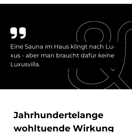
Eine Sau­na im Haus klin­gt nach Lu­
xus - aber man braucht da­für kei­ne
Lu­xus­vil­la.
Jahr­hun­der­te­lan­ge
wohl­tu­en­de Wir­kung