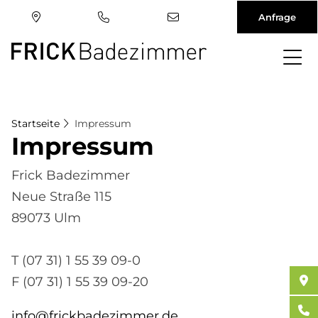
Anfrage
Direkt
zum
Inhalt
Startseite
Impressum
Im­pres­sum
Frick Badezimmer
Neue Straße 115
89073 Ulm
T (07 31) 1 55 39 09-0
F (07 31) 1 55 39 09-20
info@frickbadezimmer.de