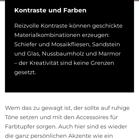
Kon­tra­ste und Far­ben
Reizvolle Kontraste können geschickte
Materialkombinationen erzeugen:
Schiefer und Mosaikfliesen, Sandstein
und Glas, Nussbaumholz und Marmor
– der Kreativität sind keine Grenzen
gesetzt.
Wem das zu gewagt ist, der sollte auf ruhige
Töne setzen und mit den Accessoires für
Farbtupfer sorgen. Auch hier sind es wieder
die ganz persönlichen Akzente wie ein