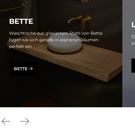
BET­TE
Waschtische aus glasiertem Stahl von Bette
D
fügen sie sich gerade in kleineren Räumen
a
perfekt ein.
BETTE