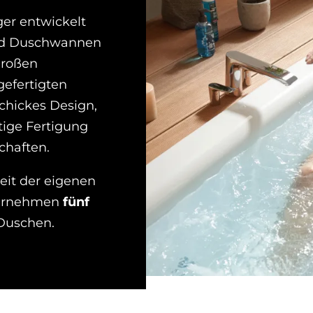
ger entwickelt
und Duschwannen
großen
gefertigten
chickes Design,
tige Fertigung
haften.
eit der eigenen
ternehmen
fünf
Duschen.