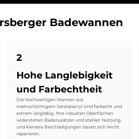
rs­ber­ger Ba­de­wan­nen
2
Hohe Lang­le­big­keit
und Farb­echt­heit
Die hochwertigen Wannen aus
mehrschichtigem Sanitäracryl sind farbecht und
extrem langlebig. Ihre robusten Oberflächen
widerstehen Badezusätzen und starker Nutzung,
und kleinere Beschädigungen lassen sich leicht
reparieren.