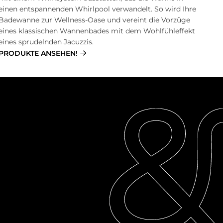
einen entspannenden Whirlpool verwandelt. So wird Ihre
Badewanne zur Wellness-Oase und vereint die Vorzüge
eines klassischen Wannenbades mit dem Wohlfühleffekt
eines sprudelnden Jacuzzis.
PRODUKTE ANSEHEN!