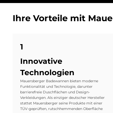
Ihre Vor­teile mit Mau­e
1
In­no­va­ti­ve
Tech­no­lo­gi­en
Mauersberger Badewannen bieten moderne
Funktionalität und Technologie, darunter
barrierefreie Duschflächen und Design-
Verkleidungen. Als einziger deutscher Hersteller
stattet Mauersberger seine Produkte mit einer
TÜV-geprüften, rutschhemmenden Oberfläche