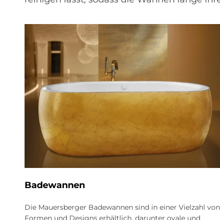
Ba­de­wan­nen
Die Mauersberger Badewannen sind in einer Vielzahl von
Formen und Designs erhältlich, darunter ovale und