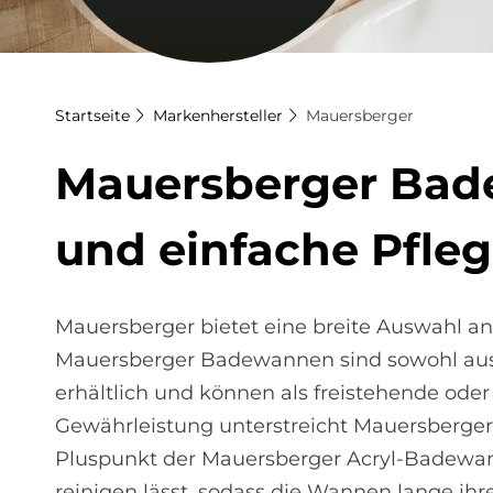
Startseite
Markenhersteller
Mauersberger
Mau­ers­ber­ger Ba­de
und ein­fache Pfle­g
Mauersberger bietet eine breite Auswahl 
Mauersberger Badewannen sind sowohl aus 
erhältlich und können als freistehende ode
Gewährleistung unterstreicht Mauersberger 
Pluspunkt der Mauersberger Acryl-Badewanne
reinigen lässt, sodass die Wannen lange ihr