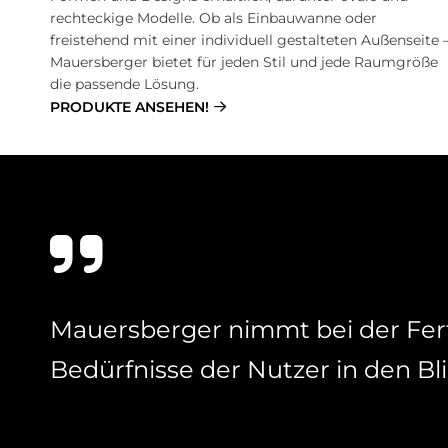
rechteckige Modelle. Ob als Einbauwanne oder
freistehend mit einer individuell gestalteten Außenseite 
Mauersberger bietet für jeden Stil und jede Raumgröße
die passende Lösung.
PRODUKTE ANSEHEN!
Mau­ers­ber­ger nim­mt bei der Fer­
Be­dürf­nis­se der Nut­zer in den Bli