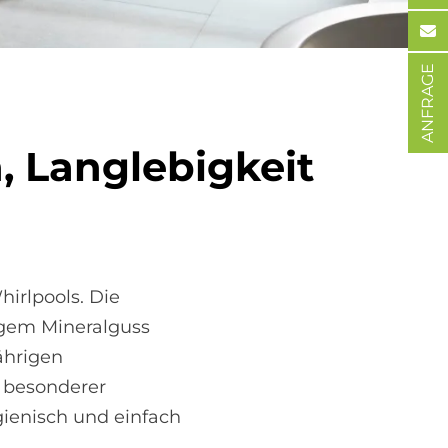
ANFRAGE
, Lang­le­big­keit
irlpools. Die
igem Mineralguss
ährigen
n besonderer
gienisch und einfach