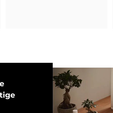
he
ti­ge