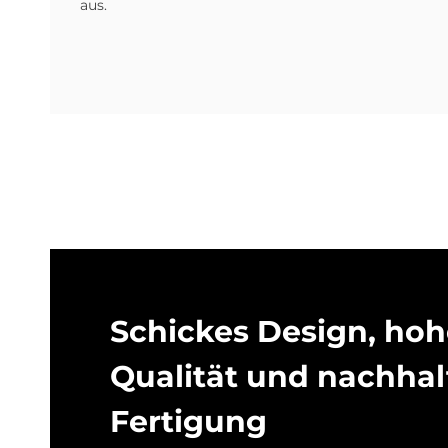
aus.
Schickes De­sign, ho
Qua­li­tät und nach­hal­
Fer­ti­gung