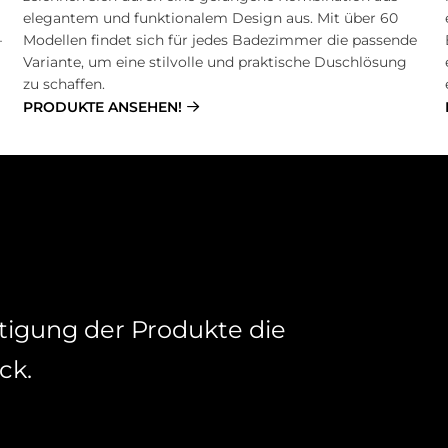
elegantem und funktionalem Design aus. Mit über 60
–
Modellen findet sich für jedes Badezimmer die passende
Variante, um eine stilvolle und praktische Duschlösung
zu schaffen.
PRODUKTE ANSEHEN!
ti­gung der Pro­duk­te die
­ck.