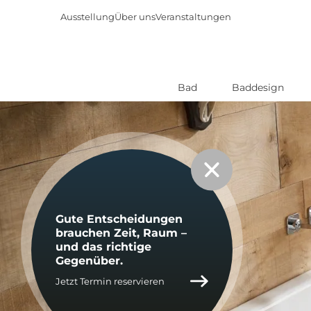
Ausstellung
Über uns
Veranstaltungen
Bad
Baddesign
Direkt
zum
Inhalt
Gute Ent­schei­dun­gen
brau­chen Zeit, Raum –
und das rich­ti­ge
Ge­gen­über.
Jetzt Termin reservieren