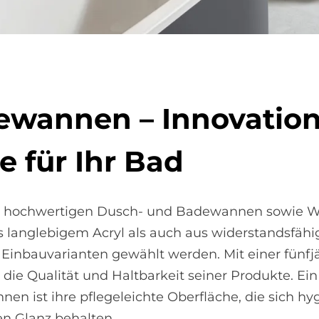
­wan­nen – In­no­va­ti­on
e für Ihr Bad
an hochwertigen Dusch- und Badewannen sowie Wh
langlebigem Acryl als auch aus widerstandsfäh
r Einbauvarianten gewählt werden. Mit einer fünfj
die Qualität und Haltbarkeit seiner Produkte. Ei
n ist ihre pflegeleichte Oberfläche, die sich hy
en Glanz behalten.