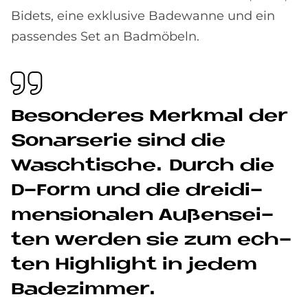
Bidets, eine exklusive Badewanne und ein
passendes Set an Badmöbeln.
Be­son­de­res Merk­mal der
So­nar­se­rie sind die
Wasch­ti­sche. Durch die
D-Form und die drei­di­
men­sio­na­len Au­ßen­sei­
ten wer­den sie zum ech­
ten High­lig­ht in je­dem
Ba­de­zim­mer.