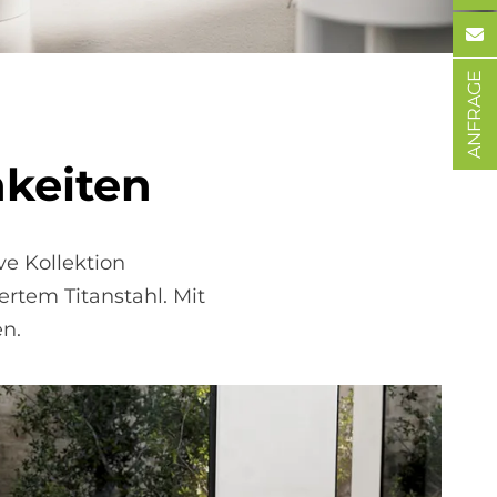
ANFRAGE
­kei­ten
ve Kollektion
ertem Titanstahl. Mit
en.