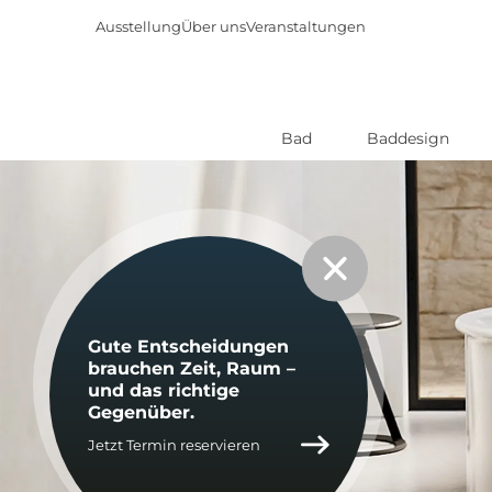
Ausstellung
Über uns
Veranstaltungen
Bad
Baddesign
Direkt
zum
Inhalt
Gute Ent­schei­dun­gen
brau­chen Zeit, Raum –
und das rich­ti­ge
Ge­gen­über.
Jetzt Termin reservieren