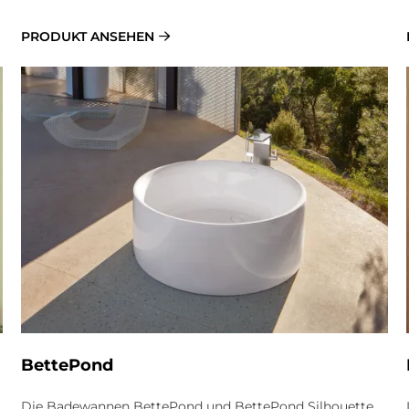
PRODUKT ANSEHEN
BettePond
Die Badewannen BettePond und BettePond Silhouette