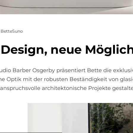
BetteSuno
 De­sign, neue Mög­lich
dio Barber Osgerby präsentiert Bette die exklusi
ne Optik mit der robusten Beständigkeit von glasi
 anspruchsvolle architektonische Projekte gestalt