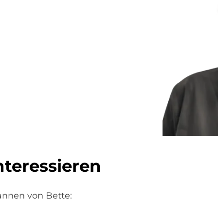
ter­es­sie­ren
annen von Bette: