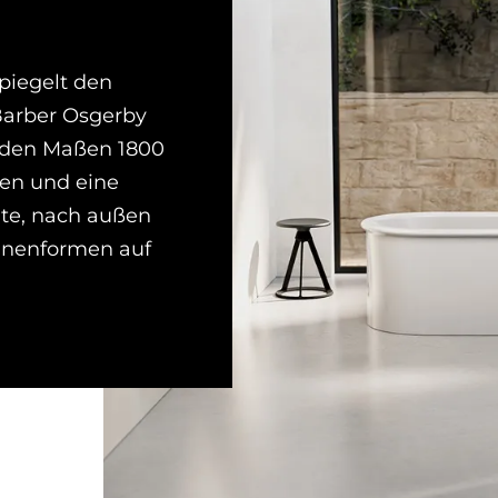
piegelt den
Barber Osgerby
 den Maßen 1800
ien und eine
ite, nach außen
nnenformen auf