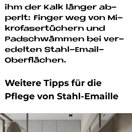
ihm der Kalk län­ger ab­
per­lt: Fin­ger weg von Mi­
kro­fa­ser­tü­chern und
Pad­schwäm­men bei ver­
edel­ten Stahl-Email-
Ober­flä­chen.
Wei­te­re Tipps für die
Pfle­ge von Stahl-Email­le