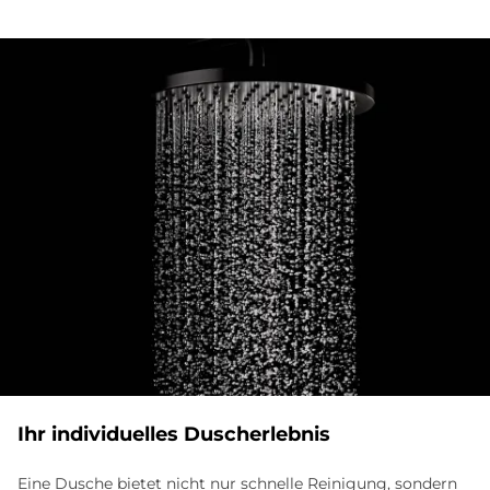
Ihr in­di­vi­du­el­les Du­sch­er­leb­nis
Eine Dusche bietet nicht nur schnelle Reinigung, sondern