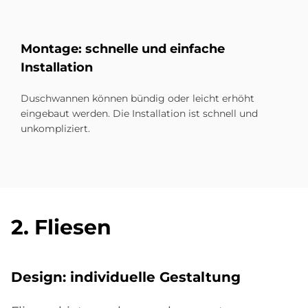
Mon­ta­ge: schnel­le und ein­fache
In­stal­la­ti­on
Duschwannen können bündig oder leicht erhöht
eingebaut werden. Die Installation ist schnell und
unkompliziert.
2. Flie­sen
De­sign: in­di­vi­du­el­le Ge­stal­tung