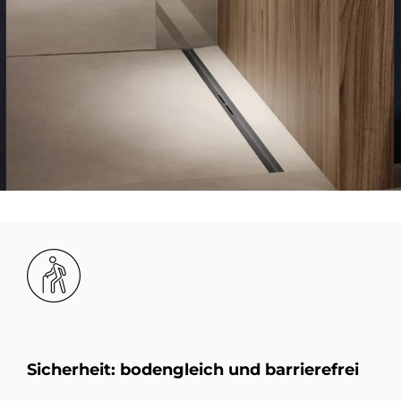
Bild
Si­cher­heit: bo­den­gleich und bar­rie­re­frei