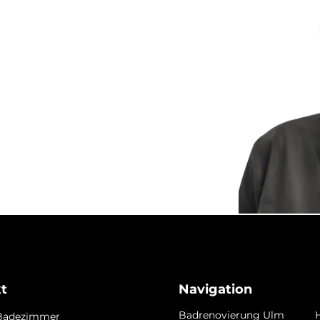
t
Navigation
Badrenovierung Ulm
 Badezimmer